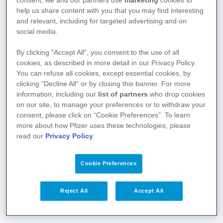
consent, we and our partners use
marketing
cookies to
Deze kaart op zakformaat is ontwikkeld voor
help us share content with you that you may find interesting
patiënten om belangrijke veiligheidsinformatie
and relevant, including for targeted advertising and on
over infliximab bij zich te kunnen dragen. Het
social media.
geeft een opsomming van de
By clicking "Accept All", you consent to the use of all
veiligheidsinformatie die de patiënt moet
cookies, as described in more detail in our Privacy Policy.
begrijpen voordat de behandeling met
You can refuse all cookies, except essential cookies, by
infliximab wordt gestart. Het beschrijft ook
clicking "Decline All" or by closing this banner. For more
information, including our
list of partners
who drop cookies
waar de patiënt op moet letten tijdens de
on our site, to manage your preferences or to withdraw your
behandeling en wanneer de patiënt contact
consent, please click on “Cookie Preferences”. To learn
moet opnemen met zijn/haar arts.
more about how Pfizer uses these technologies, please
read our
Privacy Policy
.
Download bestand
Cookie Preferences
Reject All
Accept All