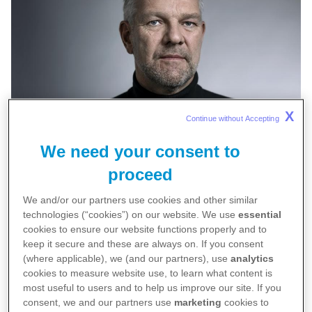
X
Continue without Accepting 
We need your consent to
15 april 2025 | Marc Kaptein
proceed
Zwalkend beleid kan patiëntenlevens
We and/or our partners use cookies and other similar
technologies (“cookies”) on our website. We use
essential
kosten
cookies to ensure our website functions properly and to
keep it secure and these are always on. If you consent
Vorige week kwam het ministerie van Economische Zaken
(where applicable), we (and our partners), use
analytics
(EZ) met haar langverwachte visie op de
cookies to measure website use, to learn what content is
1
biotechnologische sector in Nederland.
Mijn hart maakte
most useful to users and to help us improve our site. If you
consent, we and our partners use
marketing
cookies to
een sprong van blijdschap. Het document staat vol