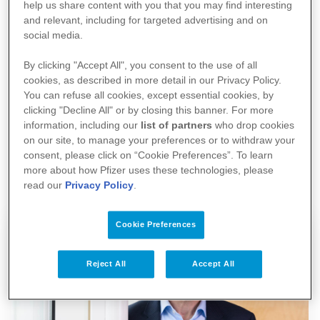
help us share content with you that you may find interesting
positiviteit, goede voornemens en toekomstvisie.
and relevant, including for targeted advertising and on
social media.
Lees het blog
By clicking "Accept All", you consent to the use of all
cookies, as described in more detail in our Privacy Policy.
You can refuse all cookies, except essential cookies, by
clicking "Decline All" or by closing this banner. For more
information, including our
list of partners
who drop cookies
on our site, to manage your preferences or to withdraw your
Filters
consent, please click on “Cookie Preferences”. To learn
more about how Pfizer uses these technologies, please
read our
Privacy Policy
.
Cookie Preferences
Content Types
Reject All
Accept All
Sort