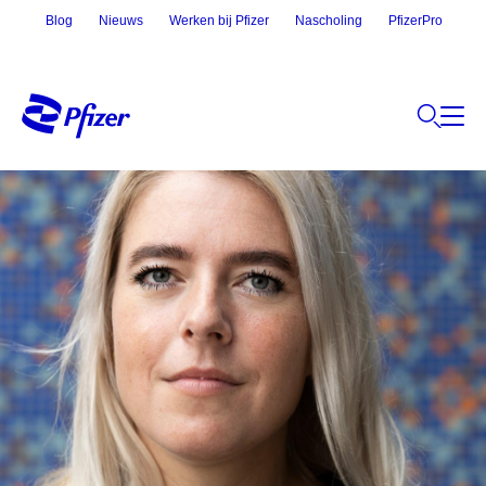
Blog
Nieuws
Werken bij Pfizer
Nascholing
PfizerPro