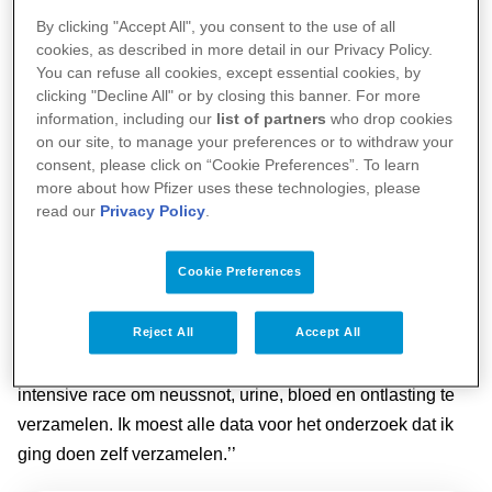
Tijdens haar studie deed ze onderzoek in het
By clicking "Accept All", you consent to the use of all
tropencentrum van het AMC naar rabiësvaccinatie en
cookies, as described in more detail in our Privacy Policy.
You can refuse all cookies, except essential cookies, by
pneumokokkenvaccinatie. Daarna volgde een master op
clicking "Decline All" or by closing this banner. For more
het gebied van infectieziekten. Na haar afstuderen,
information, including our
list of partners
who drop cookies
promoveerde ze in het Wilhelmina Kinderziekenhuis op
on our site, to manage your preferences or to withdraw your
het RS-virus, voluit respiratoir syncytieel-virus.
consent, please click on “Cookie Preferences”. To learn
more about how Pfizer uses these technologies, please
read our
Privacy Policy
.
’’Het eerste jaar van mijn promotieonderzoek heb ik in de
klei gestaan in het Wilhelmina Kinderziekenhuis,’’ vertelt
Cookie Preferences
ze. ’’Ik reed met een autootje heel Nederland door om op
huisbezoek te gaan bij kinderen die we via de huisarts
Reject All
Accept All
rekruteerden voor de RS-virusstudies die we deden. En
daarnaast rende ik dag en nacht door van en naar de
intensive race om neussnot, urine, bloed en ontlasting te
verzamelen. Ik moest alle data voor het onderzoek dat ik
ging doen zelf verzamelen.’’