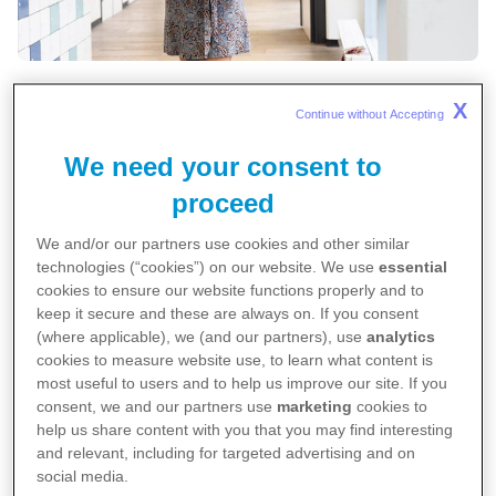
Als kind was Annefleur idealistisch en wilde ze tropenarts
X
Continue without Accepting 
worden. ’’Of schrijfster.’’ Het werden uiteindelijk een studie
biomedische wetenschappen én een studie
We need your consent to
geneeskunde.
proceed
Ze maakte diverse reizen naar Afrika en raakte
We and/or our partners use cookies and other similar
technologies (“cookies”) on our website. We use
essential
geïnteresseerd in infectieziekten. Vooral in lage- en
cookies to ensure our website functions properly and to
middeninkomenslanden zijn infectieziekten nog een groot
keep it secure and these are always on. If you consent
probleem. Daarbij voelde ze de behoefte om zich in te
(where applicable), we (and our partners), use
analytics
zetten voor het voorkomen van kindersterfte.
cookies to measure website use, to learn what content is
most useful to users and to help us improve our site. If you
consent, we and our partners use
marketing
cookies to
‘Ik moest alle data voor mijn onderzoek
help us share content with you that you may find interesting
zelf verzamelen’
and relevant, including for targeted advertising and on
social media.