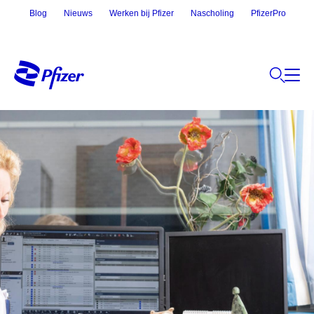
Blog
Nieuws
Werken bij Pfizer
Nascholing
PfizerPro