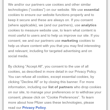
We and/or our partners use cookies and other similar
technologies (“cookies”) on our website. We use
essential
cookies to ensure our website functions properly and to
Het ZGT - Ziekenhuisgroep Twente - is als een van de
keep it secure and these are always on. If you consent
(where applicable), we (and our partners), use
analytics
eerste ziekenhuizen gestart met de Roze Olifant toolkit.
cookies to measure website use, to learn what content is
Medisch oncoloog Irma Oving vertelt over de ervaringen
most useful to users and to help us improve our site. If you
die zij en haar team tot nu toe met de Roze Olifant
consent, we and our partners use
marketing
cookies to
help us share content with you that you may find interesting
hebben.
and relevant, including for targeted advertising and on
social media.
Irma Oving werkt al vijftien jaar in het ZGT, zowel op de
locatie in Almelo als die in Hengelo en heeft in die tijd al
By clicking "Accept All", you consent to the use of all
vele honderden patiënten gezien.
cookies, as described in more detail in our Privacy Policy.
You can refuse all cookies, except essential cookies, by
clicking "Decline All" or by closing this banner. For more
“Ik heb mijn opleiding tot arts in Amsterdam en Utrecht
information, including our
list of partners
who drop cookies
gedaan, maar ik vond het toch leuker om ‘buiten’ te
on our site, to manage your preferences or to withdraw your
werken, in een regio die minder druk is dan de randstad.”
consent, please click on “Cookie Preferences”. To learn
De problemen waar mensen met kanker mee kampen zijn
more about how Pfizer uses these technologies, please
read our
Privacy Policy
.
echter overal hetzelfde. Kanker heeft een grote invloed op