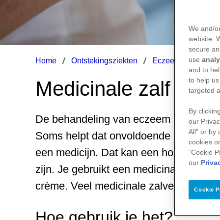
We and/or
website.
secure an
use
analy
Home
Ontstekingsziekten
Eczeem
Medicin
and to hel
to help us
Medicinale zalf
targeted a
By clickin
De behandeling van eczeem begint met
our Privac
All" or by
Soms helpt dat onvoldoende en is beha
cookies on
een medicijn. Dat kan een hormoonzalf,
“Cookie P
our
Priva
zijn. Je gebruikt een medicinale zalf m
crème. Veel medicinale zalven moet je 
Cookie P
Hoe gebruik je het?