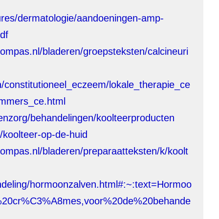
hures/dermatologie/aandoeningen-amp-
df
ompas.nl/bladeren/groepsteksten/calcineuri
lijn/constitutioneel_eczeem/lokale_therapie_ce
_remmers_ce.html
enzorg/behandelingen/koolteerproducten
/koolteer-op-de-huid
ompas.nl/bladeren/preparaatteksten/k/koolt
ndeling/hormoonzalven.html#:~:text=Hormoo
f%20cr%C3%A8mes,voor%20de%20behande