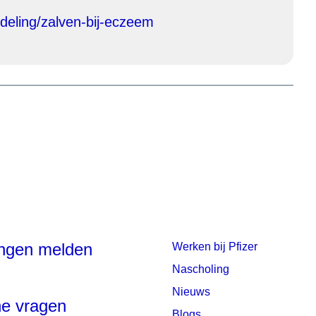
deling/zalven-bij-eczeem
ingen melden
Werken bij Pfizer
Nascholing
Nieuws
e vragen
Blogs