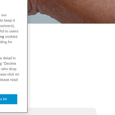
n our
to keep it
partners),
ful to users
ing
cookies
ding for
e detail in
ng "Decline
s
who drop
ase click on
please read
t All