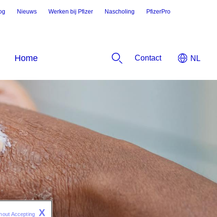
og
Nieuws
Werken bij Pfizer
Nascholing
PfizerPro
Contact
X
hout Accepting 