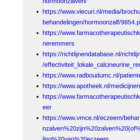
hormoonzalven/
https://www.viecuri.nl/media/broc
behandelingen/hormoonzalf/9854.p
https://www.farmacotherapeutischk
neremmers
https://richtlijnendatabase.nl/richt
/effectiviteit_lokale_calcineurine
https://www.radboudumc.nl/patient
https://www.apotheek.nl/medicijnen
https://www.farmacotherapeutischk
eer
https://www.vmce.nl/eczeem/beha
nzalven%20zijn%20zalven%20(o
ling%20van%20eczeem
.