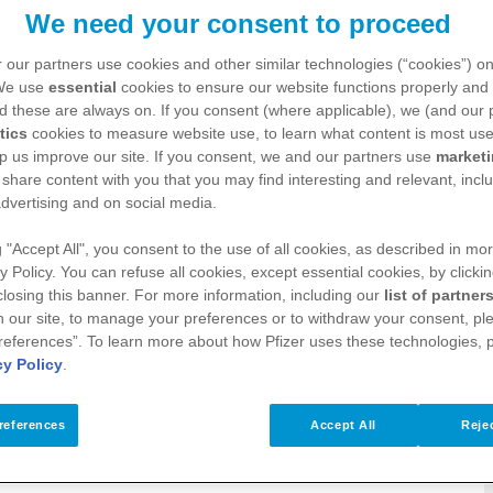
We need your consent to proceed
 our partners use cookies and other similar technologies (“cookies”) o
 We use
essential
cookies to ensure our website functions properly and 
d these are always on. If you consent (where applicable), we (and our 
tics
cookies to measure website use, to learn what content is most use
ale zalf
p us improve our site. If you consent, we and our partners use
market
 share content with you that you may find interesting and relevant, inclu
dvertising and on social media.
g "Accept All", you consent to the use of all cookies, as described in mor
 het smeren van een basiscrème of zalf.
y Policy. You can refuse all cookies, except essential cookies, by clicki
 closing this banner. For more information, including our
list of partner
ndeling nodig met een zalf of crème met
 our site, to manage your preferences or to withdraw your consent, ple
 een calcineurine-remmer of een teerzalf
references”. To learn more about how Pfizer uses these technologies, 
cy Policy
.
eestal naast een gewone basiszalf of
langdurig of levenslang gebruiken.
references
Accept All
Rejec