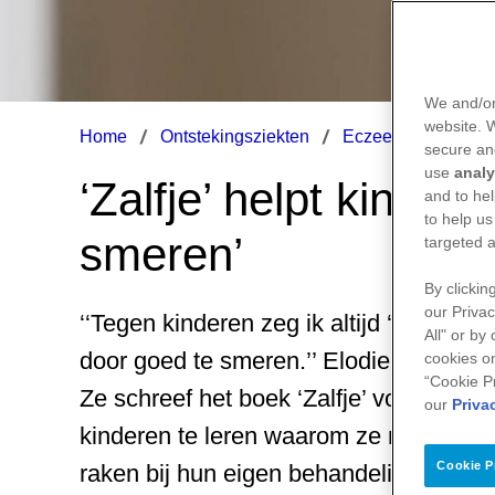
We and/or
website.
Home
Ontstekingsziekten
Eczeem
‘Zalfje
secure an
use
analy
‘Zalfje’ helpt kinder
and to hel
to help us
smeren’
targeted a
By clickin
our Privac
‘‘Tegen kinderen zeg ik altijd ‘jouw hu
All" or by
door goed te smeren.’’ Elodie Mendels
cookies on
“Cookie P
Ze schreef het boek ‘Zalfje’ voor kind
our
Priva
kinderen te leren waarom ze nu smere
Cookie P
raken bij hun eigen behandeling.’’