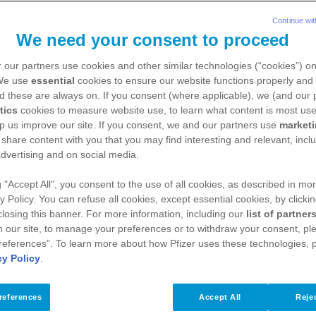
Continue wit
We need your consent to proceed
 our partners use cookies and other similar technologies (“cookies”) o
 We use
essential
cookies to ensure our website functions properly and 
’ helpt kinderen en ouders bij het smeren’
d these are always on. If you consent (where applicable), we (and our 
tics
cookies to measure website use, to learn what content is most use
en en ouders bij het
p us improve our site. If you consent, we and our partners use
market
 share content with you that you may find interesting and relevant, inclu
dvertising and on social media.
g "Accept All", you consent to the use of all cookies, as described in mor
y Policy. You can refuse all cookies, except essential cookies, by clicki
id is je huis’. Je moet de muren stevig maken
 closing this banner. For more information, including our
list of partner
 is kinderdermatoloog in het Erasmus MC.
 our site, to manage your preferences or to withdraw your consent, ple
references”. To learn more about how Pfizer uses these technologies, 
eren met eczeem en hun ouders. ‘‘Om
cy Policy
.
n. En om te zorgen dat ze meer betrokken
references
Accept All
Rejec