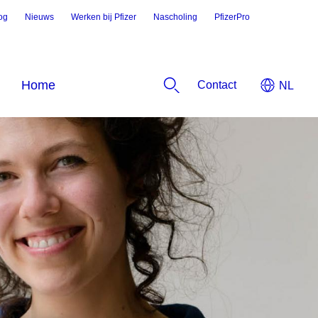
og
Nieuws
Werken bij Pfizer
Nascholing
PfizerPro
Contact