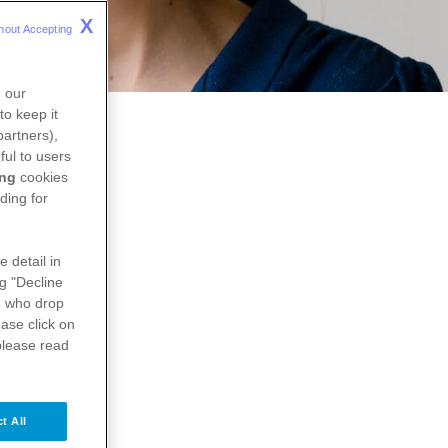
X
hout Accepting 
n our
to keep it
partners),
ful to users
ing
cookies
ding for
e detail in
ng "Decline
s
who drop
ase click on
please read
t All