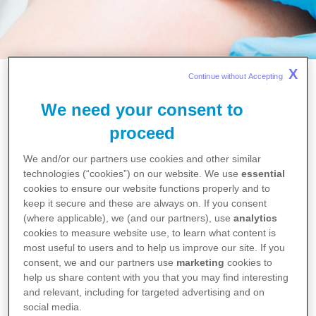
X
Continue without Accepting 
Home
Depo-Medrol®
We need your consent to
Depo-Medrol®
proceed
We and/or our partners use cookies and other similar
Depo-Medrol bevat methylprednisolon (in de vorm van
technologies (“cookies”) on our website. We use
essential
methylprednisolon acetaat). Methylprednisolon behoort tot
cookies to ensure our website functions properly and to
de groep van de glucocorticoïden
keep it secure and these are always on. If you consent
(where applicable), we (and our partners), use
analytics
(bijnierschorshormonen). Methylprednisolon remt lokale
cookies to measure website use, to learn what content is
ontstekingsverschijnselen (koorts, zwelling, pijn, roodheid)
most useful to users and to help us improve our site. If you
en overgevoeligheidsreacties.
consent, we and our partners use
marketing
cookies to
help us share content with you that you may find interesting
and relevant, including for targeted advertising and on
social media.