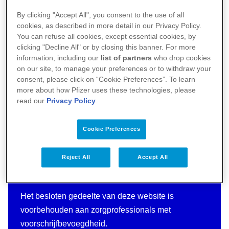
By clicking "Accept All", you consent to the use of all
cookies, as described in more detail in our Privacy Policy.
You can refuse all cookies, except essential cookies, by
clicking "Decline All" or by closing this banner. For more
information, including our
list of partners
who drop cookies
on our site, to manage your preferences or to withdraw your
consent, please click on “Cookie Preferences”. To learn
more about how Pfizer uses these technologies, please
read our
Privacy Policy
.
Cookie Preferences
Reject All
Accept All
Bent u Zorgprofessional?
Het besloten gedeelte van deze website is
voorbehouden aan zorgprofessionals met
voorschrijfbevoegdheid.