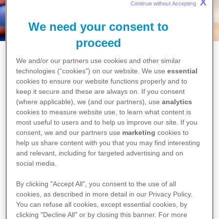
X
Continue without Accepting 
We need your consent to
proceed
Home
We and/or our partners use cookies and other similar
Ketanest-S®
technologies (“cookies”) on our website. We use
essential
cookies to ensure our website functions properly and to
Ketanest-S®
keep it secure and these are always on. If you consent
(where applicable), we (and our partners), use
analytics
cookies to measure website use, to learn what content is
Ketanest-S kan worden gebruikt om de patiënt onder
most useful to users and to help us improve our site. If you
narcose te brengen en als aanvulling bij andere
consent, we and our partners use
marketing
cookies to
(pijnverdovende) middelen bij kortdurende operaties.
help us share content with you that you may find interesting
and relevant, including for targeted advertising and on
social media.
By clicking "Accept All", you consent to the use of all
cookies, as described in more detail in our Privacy Policy.
You can refuse all cookies, except essential cookies, by
clicking "Decline All" or by closing this banner. For more