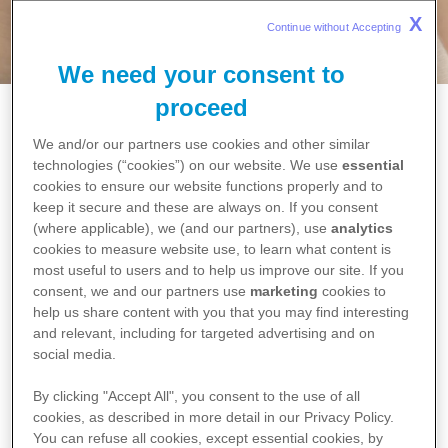
X
Continue without Accepting 
We need your consent to
proceed
Home
Pamidronaat Hospira
We and/or our partners use cookies and other similar
technologies (“cookies”) on our website. We use
essential
Pamidronaat Hospira
cookies to ensure our website functions properly and to
keep it secure and these are always on. If you consent
(where applicable), we (and our partners), use
analytics
Pamidronaatdinatrium Hospira behoort tot de groep van
cookies to measure website use, to learn what content is
geneesmiddelen die bisfosfonaten genoemd worden.
most useful to users and to help us improve our site. If you
consent, we and our partners use
marketing
cookies to
help us share content with you that you may find interesting
and relevant, including for targeted advertising and on
social media.
By clicking "Accept All", you consent to the use of all
cookies, as described in more detail in our Privacy Policy.
You can refuse all cookies, except essential cookies, by