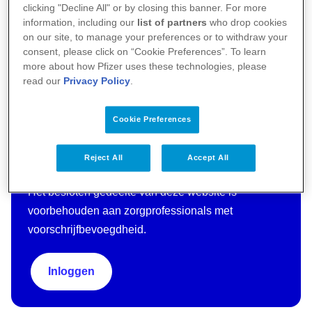
clicking "Decline All" or by closing this banner. For more
information, including our
list of partners
who drop cookies
on our site, to manage your preferences or to withdraw your
consent, please click on “Cookie Preferences”. To learn
more about how Pfizer uses these technologies, please
read our
Privacy Policy
.
Cookie Preferences
Reject All
Accept All
Bent u Zorgprofessional?
Het besloten gedeelte van deze website is
voorbehouden aan zorgprofessionals met
voorschrijfbevoegdheid.
Inloggen