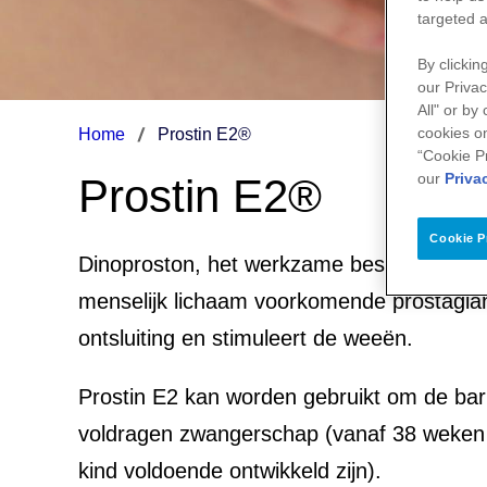
targeted a
By clickin
our Privac
All" or by
cookies on
Home
Prostin E2®
“Cookie P
our
Priva
Prostin E2®
Cookie P
Dinoproston, het werkzame bestanddeel van
menselijk lichaam voorkomende prostagla
ontsluiting en stimuleert de weeën.
Prostin E2 kan worden gebruikt om de bari
voldragen zwangerschap (vanaf 38 weken 
kind voldoende ontwikkeld zijn).