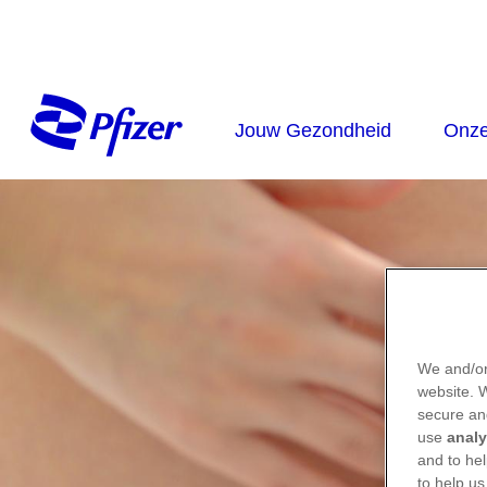
We and/or
website.
secure an
use
analy
and to hel
to help us