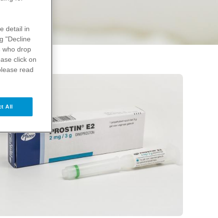
e detail in
ng "Decline
s
who drop
ase click on
please read
t All