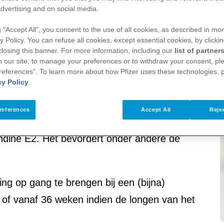
dvertising and on social media.
g "Accept All", you consent to the use of all cookies, as described in mor
y Policy. You can refuse all cookies, except essential cookies, by clicki
 closing this banner. For more information, including our
list of partner
 our site, to manage your preferences or to withdraw your consent, ple
references”. To learn more about how Pfizer uses these technologies, 
cy Policy
.
references
Accept All
Rejec
 Prostin E2, is het van nature in het
ndine E2. Het bevordert onder andere de
ng op gang te brengen bij een (bijna)
of vanaf 36 weken indien de longen van het