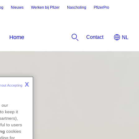
og
Nieuws
Werken bij Pfizer
Nascholing
PfizerPro
Contact
X
hout Accepting 
n our
to keep it
partners),
ful to users
ing
cookies
ding for