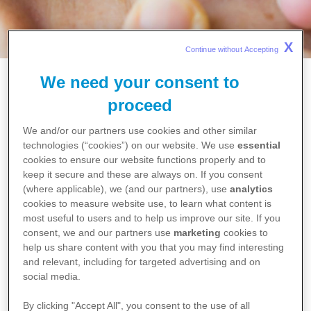
X
Continue without Accepting 
We need your consent to
Home
Terra-Cortril oogzalf®
proceed
Terra-Cortril oogzalf®
We and/or our partners use cookies and other similar
technologies (“cookies”) on our website. We use
essential
cookies to ensure our website functions properly and to
Terra-Cortril® met polymyxine-B is een combinatieproduct
keep it secure and these are always on. If you consent
dat infectiebestrijdende en ontstekingsremmende
(where applicable), we (and our partners), use
analytics
eigenschappen in zich verenigt.
cookies to measure website use, to learn what content is
most useful to users and to help us improve our site. If you
consent, we and our partners use
marketing
cookies to
help us share content with you that you may find interesting
and relevant, including for targeted advertising and on
social media.
By clicking "Accept All", you consent to the use of all