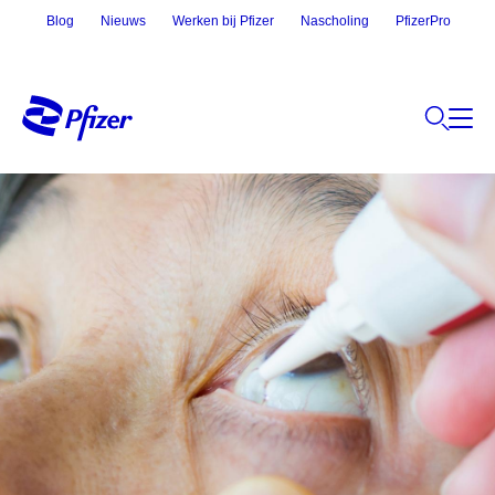
Blog
Nieuws
Werken bij Pfizer
Nascholing
PfizerPro