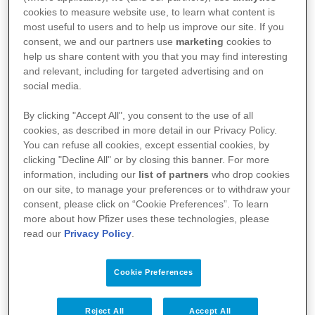
cookies to measure website use, to learn what content is
GRV Link
most useful to users and to help us improve our site. If you
consent, we and our partners use
marketing
cookies to
help us share content with you that you may find interesting
PP-UNP-NLD-1737
and relevant, including for targeted advertising and on
social media.
By clicking "Accept All", you consent to the use of all
cookies, as described in more detail in our Privacy Policy.
Bijwerkingen melden
You can refuse all cookies, except essential cookies, by
clicking "Decline All" or by closing this banner. For more
Contact
information, including our
list of partners
who drop cookies
Medische vragen
on our site, to manage your preferences or to withdraw your
consent, please click on “Cookie Preferences”. To learn
more about how Pfizer uses these technologies, please
Werken bij Pfizer
read our
Privacy Policy
.
Nascholing
Nieuws
Cookie Preferences
Blogs
Reject All
Accept All