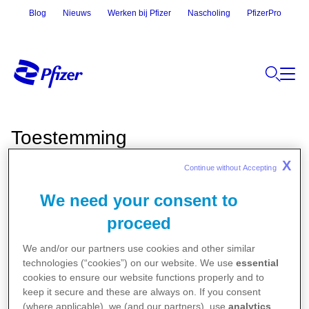
Blog
Nieuws
Werken bij Pfizer
Nascholing
PfizerPro
Toestemming
X
Continue without Accepting 
Samen werken aan een gezondere wereld
We need your consent to
Pfizer houdt u graag op de hoogte over voor uw vakgebied
proceed
relevante geneesmiddelen van Pfizer (alleen voor
beroepsoefenaars in de zin van art 3.1d De Gedragscode
We and/or our partners use cookies and other similar
Geneesmiddelen), geaccrediteerde
technologies (“cookies”) on our website. We use
essential
cookies to ensure our website functions properly and to
deskundigheidsbevordering en praktijkvoering, ook via e-
keep it secure and these are always on. If you consent
mail. Hiervoor hebben wij wel uw toestemming nodig.
(where applicable), we (and our partners), use
analytics