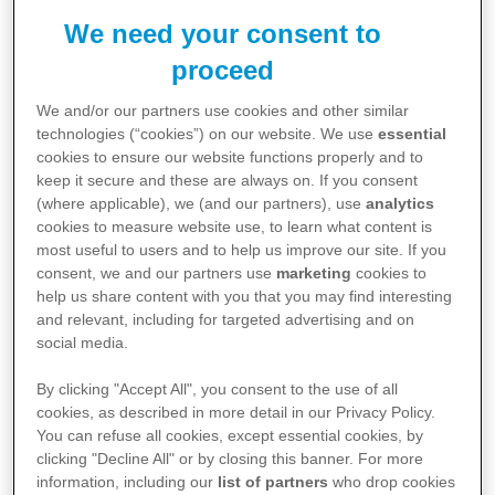
hoogtepunt waren er ruim 1,3 miljoen unieke
We need your consent to
bezoekers van de website waar ik het over heb.
proceed
Misschien heeft u het al geraden maar ik heb het over
het coronadashboard. Maar net als veel dingen in het
We and/or our partners use cookies and other similar
leven is er een tijd van komen en gaan.
technologies (“cookies”) on our website. We use
essential
cookies to ensure our website functions properly and to
keep it secure and these are always on. If you consent
Tijd van gaan
(where applicable), we (and our partners), use
analytics
cookies to measure website use, to learn what content is
Zijn we dan helemaal van corona af? Nee, zeker niet.
most useful to users and to help us improve our site. If you
consent, we and our partners use
marketing
cookies to
Het coronavirus is nog niet weg. De laatste cijfers op
help us share content with you that you may find interesting
de website van het RIVM geven aan dat er elke dag
and relevant, including for targeted advertising and on
zo’n 19 mensen met een corona-infectie in het
social media.
ziekenhuis worden opgenomen. En dat er eind maart
By clicking "Accept All", you consent to the use of all
1
gemiddeld 67 patiënten in het ziekenhuis lagen.
cookies, as described in more detail in our Privacy Policy.
You can refuse all cookies, except essential cookies, by
We moeten, en kunnen, corona dus niet - compleet -
clicking "Decline All" or by closing this banner. For more
vergeten. Het is niet weg, zeker niet voor de
information, including our
list of partners
who drop cookies