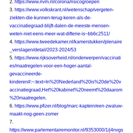
2.
https://www.rivm.nl/corona/risicogroepen
3.
https://www.volkskrant.nl/wetenschap/vergeten-
ziekten-die-kunnen-terug-keren-als-de-
vaccinatiegraad-blijft-dalen-de-meeste-mensen-
weten-niet-eens-meer-wat-difterie-is~bb6c2511/
4.
https://www.tweedekamer.nl/kamerstukken/plenaire
_verslagen/detail/2023-2024/53
5.
https://www.rijksoverheid.nl/onderwerpen/vaccinati
es/maatregelen-voor-een-hoger-aantal-
gevaccineerde-
kinderen#:~:text=In%20Nederland%20is%20de%20v
accinatiegraad,Het%20kabinet%20neemt%20daarom
%20maatregelen.
6.
https://www.pfizer.nl/blog/marc-kaptein/een-zwaluw-
maakt-nog-geen-zomer
7.
https://www.parlementairemonitor.nl/9353000/1/j4nvgs