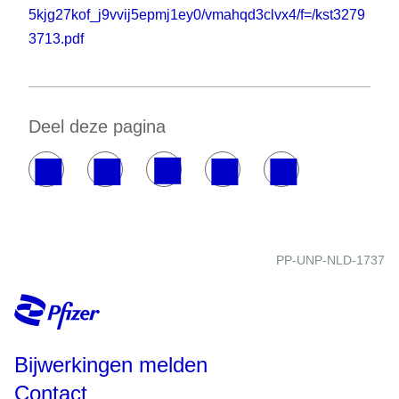
5kjg27kof_j9vvij5epmj1ey0/vmahqd3clvx4/f=/kst3279
3713.pdf
Deel deze pagina
PP-UNP-NLD-1737
Bijwerkingen melden
Contact