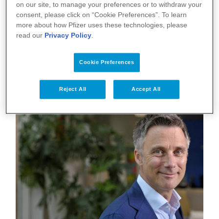
on our site, to manage your preferences or to withdraw your
hoogrisicopatiënten zoals 60-plussers met een
consent, please click on “Cookie Preferences”. To learn
ernstige ziekte zoals kanker en mensen met ernstige
more about how Pfizer uses these technologies, please
2
read our
Privacy Policy
.
afweerstoornissen.
Maar "de coronacrisis is voorbij
en de noodzaak voor een dashboard dat alleen over
corona informeert is afgenomen", aldus de pagina
Cookie Preferences
waar het dashboard zich bevond.
Reject All
Accept All