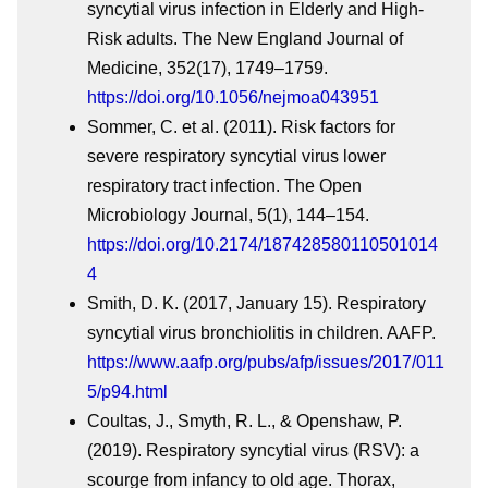
syncytial virus infection in Elderly and High-
Risk adults. The New England Journal of
Medicine, 352(17), 1749–1759.
https://doi.org/10.1056/nejmoa043951
Sommer, C. et al. (2011). Risk factors for
severe respiratory syncytial virus lower
respiratory tract infection. The Open
Microbiology Journal, 5(1), 144–154.
https://doi.org/10.2174/187428580110501014
4
Smith, D. K. (2017, January 15). Respiratory
syncytial virus bronchiolitis in children. AAFP.
https://www.aafp.org/pubs/afp/issues/2017/011
5/p94.html
Coultas, J., Smyth, R. L., & Openshaw, P.
(2019). Respiratory syncytial virus (RSV): a
scourge from infancy to old age. Thorax,