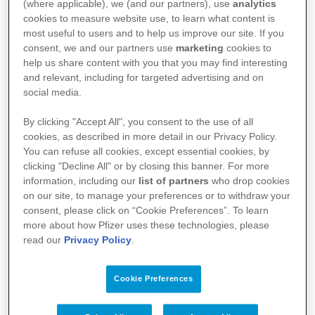
het RS-virus. En er met een neusverkoudheid vanaf komt.
(where applicable), we (and our partners), use
analytics
cookies to measure website use, to learn what content is
Dat geldt in principe voor alle gezonde oudere kinderen en
most useful to users and to help us improve our site. If you
volwassenen.
consent, we and our partners use
marketing
cookies to
help us share content with you that you may find interesting
Maar baby’s, jonge kinderen, volwassenen die ziek zijn en
and relevant, including for targeted advertising and on
60-plussers kunnen ernstige ademhalingsproblemen
social media.
krijgen door RS-virusinfecties.
By clicking "Accept All", you consent to the use of all
cookies, as described in more detail in our Privacy Policy.
Daarnaast wordt er rekening gehouden met bepaalde
You can refuse all cookies, except essential cookies, by
groepen kinderen die
nog meer
risico lopen, zoals:
clicking "Decline All" or by closing this banner. For more
information, including our
list of partners
who drop cookies
te vroeg geboren kinderen;
on our site, to manage your preferences or to withdraw your
kinderen (< 2 jaar) met bepaalde ziektes (zoals een
consent, please click on “Cookie Preferences”. To learn
more about how Pfizer uses these technologies, please
hartkwaal of longziekte);
read our
Privacy Policy
.
kinderen (< 2 jaar) met het syndroom van Down;
kinderen met een verzwakte afweer.
Cookie Preferences