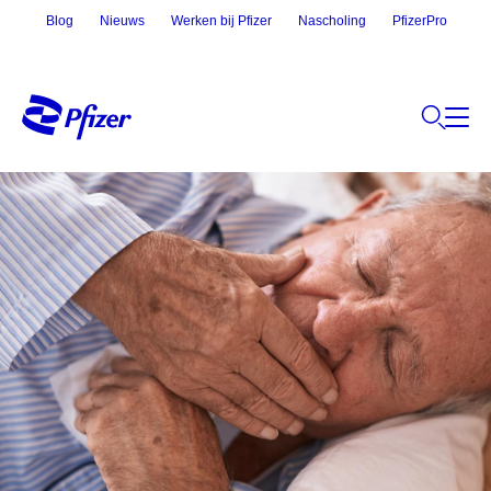
Blog
Nieuws
Werken bij Pfizer
Nascholing
PfizerPro